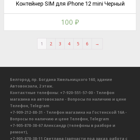
Контейнер SIM для iPhone 12 mini Черный
100
₽
1
2
3
4
5
6
→
Белгород, пр. Богдана Хмельницкого 160, здание
Автовокзала, 2 этаж.
Контактные телефоны:
+7-920-551-57-00
- Телефон
магазина на автовокзале
- Вопросы по наличию и цене
Телефон, Telegram
+7-909-212-88-31
- Телефон магазина на Гостенской 16А
-
Вопросы по наличию и цене
Телефон, Telegram
+7-905-878-38-67
Александр
(телефоны в разборе и
ремонт),
+7-905-878-38-11
Светлана
(запчасти под заказ, работа с