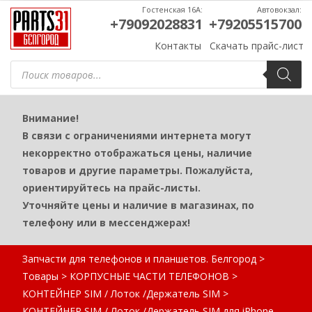
Гостенская 16А:
Автовокзал:
+79092028831
+79205515700
Контакты
Скачать прайс-лист
Поиск
товаров
Внимание!
В связи с ограничениями интернета могут
некорректно отображаться цены, наличие
товаров и другие параметры. Пожалуйста,
ориентируйтесь на прайс-листы.
Уточняйте цены и наличие в магазинах, по
телефону или в мессенджерах!
Запчасти для телефонов и планшетов. Белгород
>
Товары
>
КОРПУСНЫЕ ЧАСТИ ТЕЛЕФОНОВ
>
КОНТЕЙНЕР SIM / Лоток /Держатель SIM
>
КОНТЕЙНЕР SIM / Лоток /Держатель SIM для iPhone