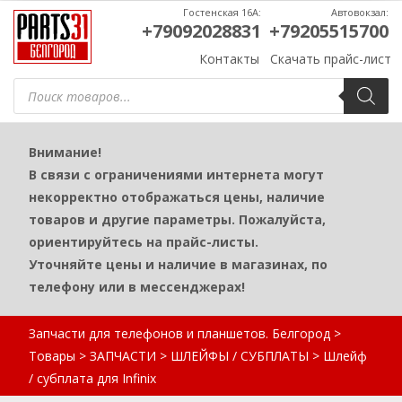
Гостенская 16А:
Автовокзал:
+79092028831
+79205515700
Контакты
Скачать прайс-лист
Поиск
товаров
Внимание!
В связи с ограничениями интернета могут
некорректно отображаться цены, наличие
товаров и другие параметры. Пожалуйста,
ориентируйтесь на прайс-листы.
Уточняйте цены и наличие в магазинах, по
телефону или в мессенджерах!
Запчасти для телефонов и планшетов. Белгород
>
Товары
>
ЗАПЧАСТИ
>
ШЛЕЙФЫ / СУБПЛАТЫ
>
Шлейф
/ субплата для Infinix