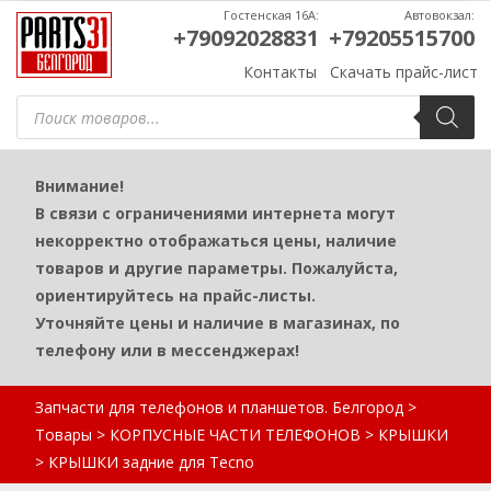
Гостенская 16А:
Автовокзал:
+79092028831
+79205515700
Контакты
Скачать прайс-лист
Поиск
товаров
Внимание!
В связи с ограничениями интернета могут
некорректно отображаться цены, наличие
товаров и другие параметры. Пожалуйста,
ориентируйтесь на прайс-листы.
Уточняйте цены и наличие в магазинах, по
телефону или в мессенджерах!
Запчасти для телефонов и планшетов. Белгород
>
Товары
>
КОРПУСНЫЕ ЧАСТИ ТЕЛЕФОНОВ
>
КРЫШКИ
>
КРЫШКИ задние для Tecno