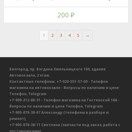
200
₽
1
2
3
4
5
→
Белгород, пр. Богдана Хмельницкого 160, здание
Автовокзала, 2 этаж.
Контактные телефоны:
+7-920-551-57-00
- Телефон
магазина на автовокзале
- Вопросы по наличию и цене
Телефон, Telegram
+7-909-212-88-31
- Телефон магазина на Гостенской 16А
-
Вопросы по наличию и цене
Телефон, Telegram
+7-905-878-38-67
Александр
(телефоны в разборе и
ремонт),
+7-905-878-38-11
Светлана
(запчасти под заказ, работа с
поставщиками).