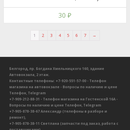
30
₽
1
2
3
4
5
6
7
→
Белгород, пр. Богдана Хмельницкого 160, здание
Автовокзала, 2 этаж.
Контактные телефоны:
+7-920-551-57-00
- Телефон
магазина на автовокзале
- Вопросы по наличию и цене
Телефон, Telegram
+7-909-212-88-31
- Телефон магазина на Гостенской 16А
-
Вопросы по наличию и цене
Телефон, Telegram
+7-905-878-38-67
Александр
(телефоны в разборе и
ремонт),
+7-905-878-38-11
Светлана
(запчасти под заказ, работа с
поставщиками).