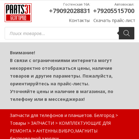
Гостенская 16А:
Автовокзал:
+79092028831
+79205515700
Контакты
Скачать прайс-лист
Поиск
товаров
Внимание!
В связи с ограничениями интернета могут
некорректно отображаться цены, наличие
товаров и другие параметры. Пожалуйста,
ориентируйтесь на прайс-листы.
Уточняйте цены и наличие в магазинах, по
телефону или в мессенджерах!
Запчасти для телефонов и планшетов. Белгород
>
Товары
>
ЗАПЧАСТИ
>
КОМПЛЕКТУЮЩИЕ ДЛЯ
РЕМОНТА
>
АНТЕННЫ.ВИБРО,МАГНИТЫ
беспроводной зарядки