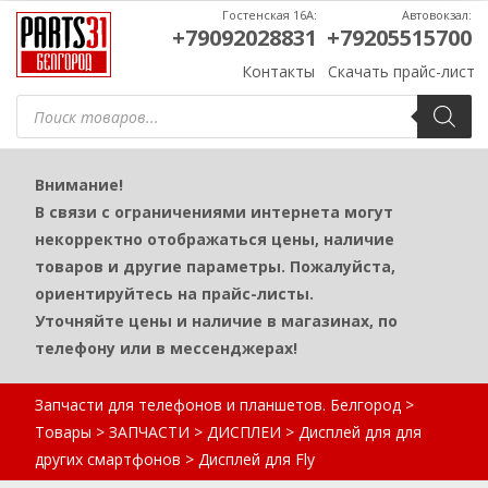
Гостенская 16А:
Автовокзал:
+79092028831
+79205515700
Контакты
Скачать прайс-лист
Поиск
товаров
Внимание!
В связи с ограничениями интернета могут
некорректно отображаться цены, наличие
товаров и другие параметры. Пожалуйста,
ориентируйтесь на прайс-листы.
Уточняйте цены и наличие в магазинах, по
телефону или в мессенджерах!
Запчасти для телефонов и планшетов. Белгород
>
Товары
>
ЗАПЧАСТИ
>
ДИСПЛЕИ
>
Дисплей для для
других смартфонов
>
Дисплей для Fly