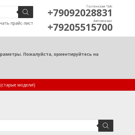
Гостенская 16А:
+79092028831
Автовокзал:
чать прайс-лист
+79205515700
араметры. Пожалуйста, ориентируйтесь на
(старые модели!)