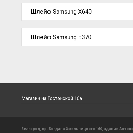
Шлейф Samsung X640
Шлейф Samsung E370
Магазин на Гостенской 16а
Белгород, пр. Богдана Хмельницкого 160, здание Автово