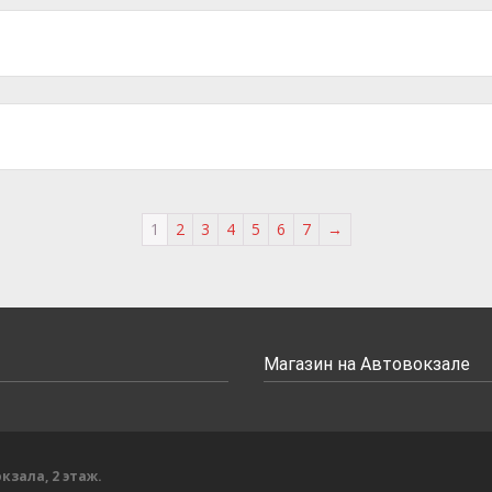
1
2
3
4
5
6
7
→
Магазин на Автовокзале
кзала, 2 этаж.