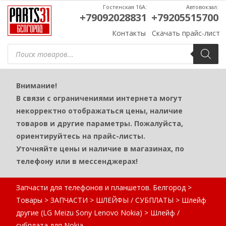
Гостенская 16А:
Автовокзал:
+79092028831
+79205515700
Контакты
Скачать прайс-лист
Поиск
товаров
Внимание!
В связи с ограничениями интернета могут
некорректно отображаться цены, наличие
товаров и другие параметры. Пожалуйста,
ориентируйтесь на прайс-листы.
Уточняйте цены и наличие в магазинах, по
телефону или в мессенджерах!
Запчасти для телефонов и планшетов. Белгород
>
Товары
>
ЗАПЧАСТИ
>
ШЛЕЙФЫ / СУБПЛАТЫ
>
Шлейф
другие (LG Meizu Sony Lenovo Nokia)
>
Шлейф /
субплата для Nokia