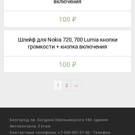
включения
100
₽
Шлейф для Nokia 720, 700 Lumia кнопки
громкости + кнопка включения
100
₽
1
2
→
Белгород, пр. Богдана Хмельницкого 160, здание
Автовокзала, 2 этаж.
Контактные телефоны:
+7-920-551-57-00
- Телефон