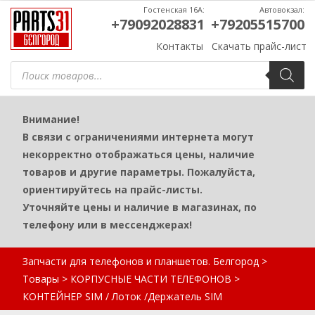
Гостенская 16А:
Автовокзал:
+79092028831
+79205515700
Контакты
Скачать прайс-лист
Поиск
товаров
Внимание!
В связи с ограничениями интернета могут
некорректно отображаться цены, наличие
товаров и другие параметры. Пожалуйста,
ориентируйтесь на прайс-листы.
Уточняйте цены и наличие в магазинах, по
телефону или в мессенджерах!
Запчасти для телефонов и планшетов. Белгород
>
Товары
>
КОРПУСНЫЕ ЧАСТИ ТЕЛЕФОНОВ
>
КОНТЕЙНЕР SIM / Лоток /Держатель SIM