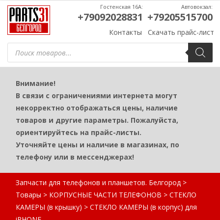
Гостенская 16А:
Автовокзал:
+79092028831
+79205515700
Контакты
Скачать прайс-лист
Поиск
товаров
Внимание!
В связи с ограничениями интернета могут
некорректно отображаться цены, наличие
товаров и другие параметры. Пожалуйста,
ориентируйтесь на прайс-листы.
Уточняйте цены и наличие в магазинах, по
телефону или в мессенджерах!
Запчасти для телефонов и планшетов. Белгород
>
Товары
>
КОРПУСНЫЕ ЧАСТИ ТЕЛЕФОНОВ
>
СТЕКЛО
КАМЕРЫ (в крышку)
>
СТЕКЛО КАМЕРЫ (в корпус) для
iPHONE