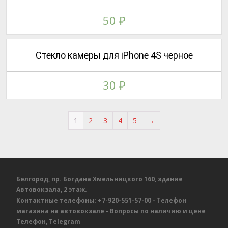
50
₽
Стекло камеры для iPhone 4S черное
30
₽
1
2
3
4
5
→
Белгород, пр. Богдана Хмельницкого 160, здание
Автовокзала, 2 этаж.
Контактные телефоны:
+7-920-551-57-00
- Телефон
магазина на автовокзале
- Вопросы по наличию и цене
Телефон, Telegram