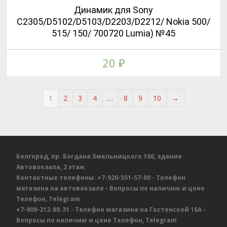
Динамик для Sony
C2305/D5102/D5103/D2203/D2212/ Nokia 500/
515/ 150/ 700720 Lumia) №45
20
₽
1
2
3
4
…
8
9
10
→
Белгород, пр. Богдана Хмельницкого 160, здание
Автовокзала, 2 этаж.
Контактные телефоны:
+7-920-551-57-00
- Телефон
магазина на автовокзале
- Вопросы по наличию и цене
Телефон, Telegram
+7-909-212-88-31
- Телефон магазина на Гостенской 16А
-
Вопросы по наличию и цене
Телефон, Telegram