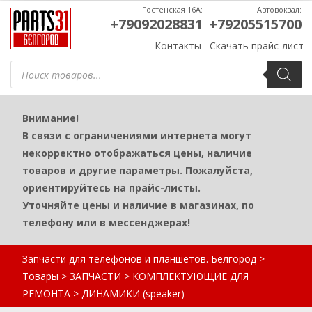
Гостенская 16А:
Автовокзал:
+79092028831
+79205515700
Контакты
Скачать прайс-лист
Поиск
товаров
Внимание!
В связи с ограничениями интернета могут
некорректно отображаться цены, наличие
товаров и другие параметры. Пожалуйста,
ориентируйтесь на прайс-листы.
Уточняйте цены и наличие в магазинах, по
телефону или в мессенджерах!
Запчасти для телефонов и планшетов. Белгород
>
Товары
>
ЗАПЧАСТИ
>
КОМПЛЕКТУЮЩИЕ ДЛЯ
РЕМОНТА
>
ДИНАМИКИ (speaker)