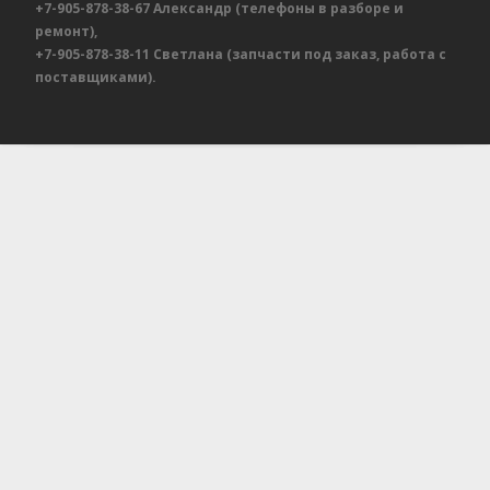
+7-905-878-38-67
Александр
(телефоны в разборе и
ремонт),
+7-905-878-38-11
Светлана
(запчасти под заказ, работа с
поставщиками).