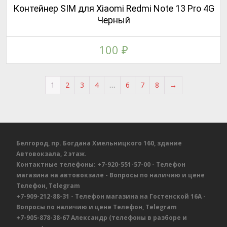
Контейнер SIM для Xiaomi Redmi Note 13 Pro 4G
Черный
100
₽
1
2
3
4
…
6
7
8
→
Белгород, пр. Богдана Хмельницкого 160, здание
Автовокзала, 2 этаж.
Контактные телефоны:
+7-920-551-57-00
- Телефон
магазина на автовокзале
- Вопросы по наличию и цене
Телефон, Telegram
+7-909-212-88-31
- Телефон магазина на Гостенской 16А
-
Вопросы по наличию и цене
Телефон, Telegram
+7-905-878-38-67
Александр
(телефоны в разборе и