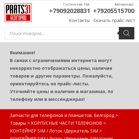
Гостенская 16А:
Автовокзал:
+79092028831
+79205515700
Контакты
Скачать прайс-лист
Поиск
товаров
Внимание!
В связи с ограничениями интернета могут
некорректно отображаться цены, наличие
товаров и другие параметры. Пожалуйста,
ориентируйтесь на прайс-листы.
Уточняйте цены и наличие в магазинах, по
телефону или в мессенджерах!
Запчасти для телефонов и планшетов. Белгород
>
Товары
>
КОРПУСНЫЕ ЧАСТИ ТЕЛЕФОНОВ
>
КОНТЕЙНЕР SIM / Лоток /Держатель SIM
>
КОНТЕЙНЕР SIM / Лоток /Держатель SIM Xiaomi