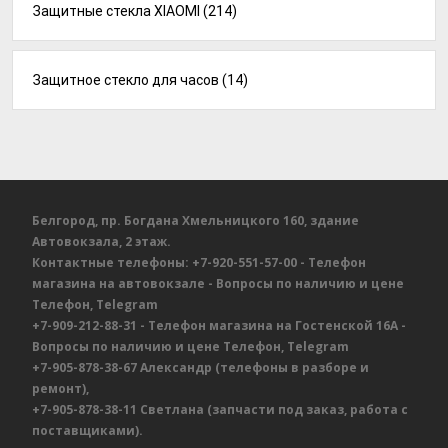
Защитные стекла XIAOMI
(214)
Защитное стекло для часов
(14)
Белгород, пр. Богдана Хмельницкого 160, здание
Автовокзала, 2 этаж.
Контактные телефоны:
+7-920-551-57-00
- Телефон
магазина на автовокзале
- Вопросы по наличию и цене
Телефон, Telegram
+7-909-212-88-31
- Телефон магазина на Гостенской 16А
-
Вопросы по наличию и цене
Телефон, Telegram
+7-905-878-38-67
Александр
(телефоны в разборе и
ремонт),
+7-905-878-38-11
Светлана
(запчасти под заказ, работа с
поставщиками).