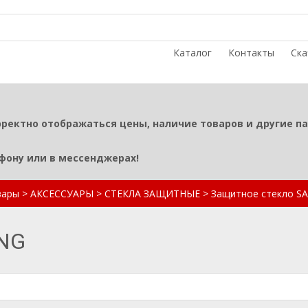
Каталог
Контакты
Ска
рректно отображаться цены, наличие товаров и другие п
ефону или в мессенджерах!
вары
>
АКСЕССУАРЫ
>
СТЕКЛА ЗАЩИТНЫЕ
>
Защитное стекло 
UNG