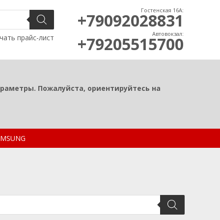
Гостенская 16А:
+79092028831
Автовокзал:
чать прайс-лист
+79205515700
араметры. Пожалуйста, ориентируйтесь на
SAMSUNG