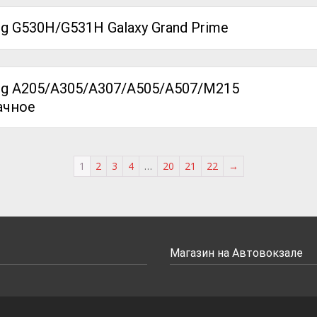
 G530H/G531H Galaxy Grand Prime
ng A205/A305/A307/A505/A507/M215
ачное
1
2
3
4
…
20
21
22
→
Магазин на Автовокзале