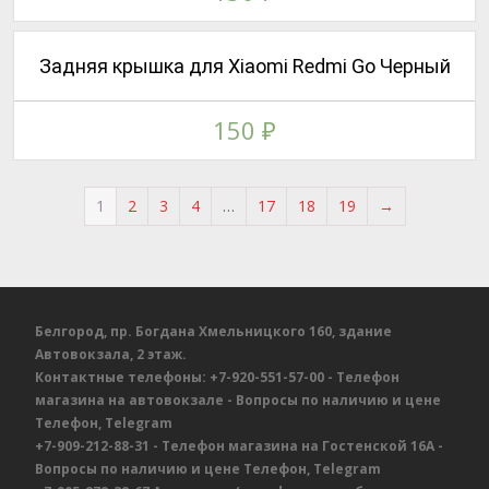
Задняя крышка для Xiaomi Redmi Go Черный
150
₽
1
2
3
4
…
17
18
19
→
Белгород, пр. Богдана Хмельницкого 160, здание
Автовокзала, 2 этаж.
Контактные телефоны:
+7-920-551-57-00
- Телефон
магазина на автовокзале
- Вопросы по наличию и цене
Телефон, Telegram
+7-909-212-88-31
- Телефон магазина на Гостенской 16А
-
Вопросы по наличию и цене
Телефон, Telegram