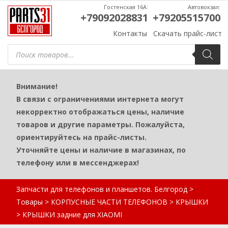
Гостенская 16А:
Автовокзал:
+79092028831
+79205515700
Контакты
Скачать прайс-лист
Поиск
товаров
Внимание!
В связи с ограничениями интернета могут
некорректно отображаться цены, наличие
товаров и другие параметры. Пожалуйста,
ориентируйтесь на прайс-листы.
Уточняйте цены и наличие в магазинах, по
телефону или в мессенджерах!
Запчасти для телефонов и планшетов. Белгород
>
Товары
>
КОРПУСНЫЕ ЧАСТИ ТЕЛЕФОНОВ
>
КРЫШКИ
>
КРЫШКИ задние для XIAOMI