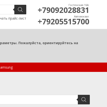
Гостенская 16А:
+79092028831
Автовокзал:
чать прайс-лист
+79205515700
араметры. Пожалуйста, ориентируйтесь на
Samsung