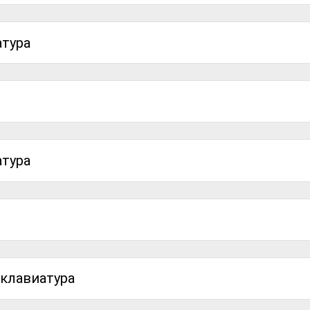
атура
атура
клавиатура