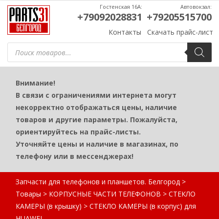
Гостенская 16А:
Автовокзал:
+79092028831
+79205515700
Контакты
Скачать прайс-лист
Поиск
товаров
Внимание!
В связи с ограничениями интернета могут
некорректно отображаться цены, наличие
товаров и другие параметры. Пожалуйста,
ориентируйтесь на прайс-листы.
Уточняйте цены и наличие в магазинах, по
телефону или в мессенджерах!
Запчасти для телефонов и планшетов. Белгород
>
Товары
>
КОРПУСНЫЕ ЧАСТИ ТЕЛЕФОНОВ
>
СТЕКЛО
КАМЕРЫ (в крышку)
>
СТЕКЛО КАМЕРЫ (в корпус) для
HUAWEI