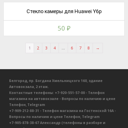
Стекло камеры для Huawei Y6p
50
₽
1
2
3
4
…
6
7
8
→
Белгород, пр. Богдана Хмельницкого 160, здание
Автовокзала, 2 этаж.
Контактные телефоны:
+7-920-551-57-00
- Телефон
магазина на автовокзале
- Вопросы по наличию и цене
Телефон, Telegram
+7-909-212-88-31
- Телефон магазина на Гостенской 16А
-
Вопросы по наличию и цене
Телефон, Telegram
+7-905-878-38-67
Александр
(телефоны в разборе и