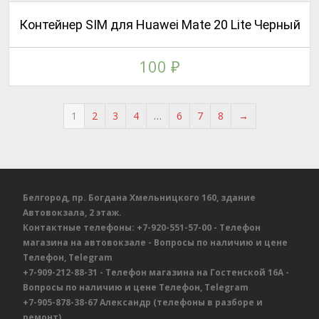
Контейнер SIM для Huawei Mate 20 Lite Черный
100
₽
1
2
3
4
…
6
7
8
→
Белгород, пр. Богдана Хмельницкого 160, здание
Автовокзала, 2 этаж.
Контактные телефоны:
+7-920-551-57-00
- Телефон
магазина на автовокзале
- Вопросы по наличию и цене
Телефон, Telegram
+7-909-212-88-31
- Телефон магазина на Гостенской 16А
-
Вопросы по наличию и цене
Телефон, Telegram
+7-905-878-38-67
Александр
(телефоны в разборе и
ремонт),