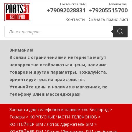
Гостенская 16А:
Автовокзал:
+79092028831
+79205515700
Контакты
Скачать прайс-лист
Поиск
товаров
Внимание!
В связи с ограничениями интернета могут
некорректно отображаться цены, наличие
товаров и другие параметры. Пожалуйста,
ориентируйтесь на прайс-листы.
Уточняйте цены и наличие в магазинах, по
телефону или в мессенджерах!
Запчасти для телефонов и планшетов. Белгород
>
Товары
>
КОРПУСНЫЕ ЧАСТИ ТЕЛЕФОНОВ
>
КОНТЕЙНЕР SIM / Лоток /Держатель SIM
>
КОНТЕЙНЕР SIM / Лоток /Держатель SIM для Huawei