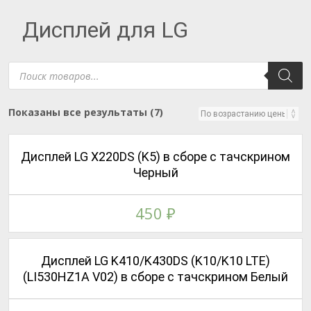
Дисплей для LG
Поиск
товаров
Цены:
Показаны все результаты (7)
по
возрастанию
Дисплей LG X220DS (K5) в сборе с тачскрином
Черный
450
₽
Дисплей LG K410/K430DS (K10/K10 LTE)
(LI530HZ1A V02) в сборе с тачскрином Белый