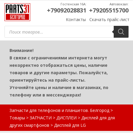
Гостенская 16А:
Автовокзал:
+79092028831
+79205515700
Контакты
Скачать прайс-лист
Поиск
товаров
Внимание!
В связи с ограничениями интернета могут
некорректно отображаться цены, наличие
товаров и другие параметры. Пожалуйста,
ориентируйтесь на прайс-листы.
Уточняйте цены и наличие в магазинах, по
телефону или в мессенджерах!
Запчасти для телефонов и планшетов. Белгород
>
Товары
>
ЗАПЧАСТИ
>
ДИСПЛЕИ
>
Дисплей для для
других смартфонов
>
Дисплей для LG