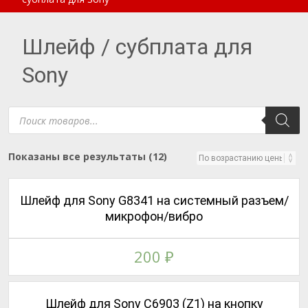
Шлейф / субплата для
Sony
Поиск
товаров
Цены:
Показаны все результаты (12)
по
возрастанию
Шлейф для Sony G8341 на системный разъем/
микрофон/вибро
200
₽
Шлейф для Sony C6903 (Z1) на кнопку