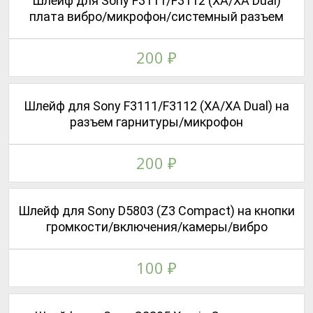
Шлейф для Sony F3111/F3112 (XA/XA Dual)
плата вибро/микрофон/системный разъем
200
₽
Шлейф для Sony F3111/F3112 (XA/XA Dual) на
разъем гарнитуры/микрофон
200
₽
Шлейф для Sony D5803 (Z3 Compact) на кнопки
громкости/включения/камеры/вибро
100
₽