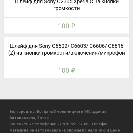
Шлейф для Sony C2305 Xperia C на кнопки
громкости
100
₽
Шлейф для Sony C6602/ C6603/ C6606/ C6616
(Z) на кнопки громкости/включения/микрофон
100
₽
Белгород, пр. Богдана Хмельницкого 160, здание
Автовокзала, 2 этаж.
Контактные телефоны:
+7-920-551-57-00
- Телефон
магазина на автовокзале
- Вопросы по наличию и цене