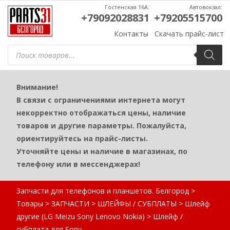
Гостенская 16А:
Автовокзал:
+79092028831
+79205515700
Контакты
Скачать прайс-лист
Поиск
товаров
Внимание!
В связи с ограничениями интернета могут
некорректно отображаться цены, наличие
товаров и другие параметры. Пожалуйста,
ориентируйтесь на прайс-листы.
Уточняйте цены и наличие в магазинах, по
телефону или в мессенджерах!
Запчасти для телефонов и планшетов. Белгород
>
Товары
>
ЗАПЧАСТИ
>
ШЛЕЙФЫ / СУБПЛАТЫ
>
Шлейф
другие (LG Meizu Sony Lenovo Nokia)
>
Шлейф /
субплата для Sony