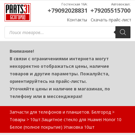
Гостенская 16А:
Автовокзал:
+79092028831
+79205515700
Контакты
Скачать прайс-лист
Поиск
товаров
Внимание!
В связи с ограничениями интернета могут
некорректно отображаться цены, наличие
товаров и другие параметры. Пожалуйста,
ориентируйтесь на прайс-листы.
Уточняйте цены и наличие в магазинах, по
телефону или в мессенджерах!
Запчасти для телефонов и планшетов. Белгород
>
Товары
>
10шт.Защитное стекло для Huawei Honor 10
Белое (полное покрытие) Упаковка 10шт