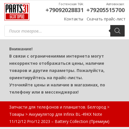
Гостенская 16А:
Автовокзал:
+79092028831
+79205515700
Контакты
Скачать прайс-лист
Поиск
товаров
Внимание!
В связи с ограничениями интернета могут
некорректно отображаться цены, наличие
товаров и другие параметры. Пожалуйста,
ориентируйтесь на прайс-листы.
Уточняйте цены и наличие в магазинах, по
телефону или в мессенджерах!
Запчасти для телефонов и планшетов. Белгород
>
Товары
>
Аккумулятор для Infinix BL-49KX Note
11/12/12 Pro/12 2023 – Battery Collection (Премиум)