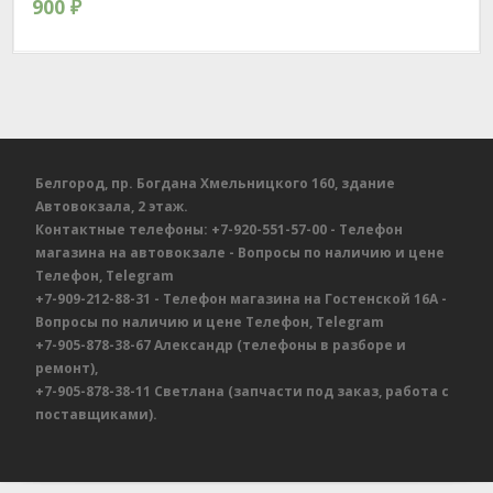
900
₽
Белгород, пр. Богдана Хмельницкого 160, здание
Автовокзала, 2 этаж.
Контактные телефоны:
+7-920-551-57-00
- Телефон
магазина на автовокзале
- Вопросы по наличию и цене
Телефон, Telegram
+7-909-212-88-31
- Телефон магазина на Гостенской 16А
-
Вопросы по наличию и цене
Телефон, Telegram
+7-905-878-38-67
Александр
(телефоны в разборе и
ремонт),
+7-905-878-38-11
Светлана
(запчасти под заказ, работа с
поставщиками).