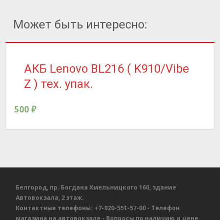
Может быть интересно:
АКБ Lenovo BL216 ( K910/Vibe
Z ) тех. упак.
500
₽
Белгород, пр. Богдана Хмельницкого 160, здание
Автовокзала, 2 этаж.
Контактные телефоны:
+7-920-551-57-00
- Телефон
магазина на автовокзале
- Вопросы по наличию и цене