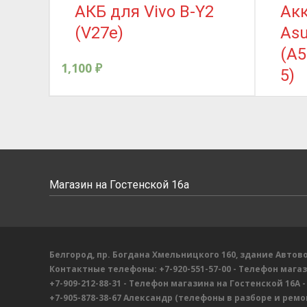
АКБ для Vivo B-Y2
Ак
(V27e)
Asu
(A
1,100
₽
5)
500
₽
Магазин на Гостенской 16а
Белгород, пр. Богдана Хмельницкого 160, здание Автово
Контактные телефоны:
+7-920-551-57-00
- Телефон мага
+7-909-212-88-31
- Телефон магазина на Гостенской 16А
-
+7-905-878-38-67
Александр
(телефоны в разборе и ремон