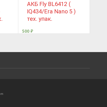
АКБ Fly BL6412 (
АК
o
IQ434/Era Nano 5 )
A3
к.
тех. упак.
A3
500
₽
500
₽
am