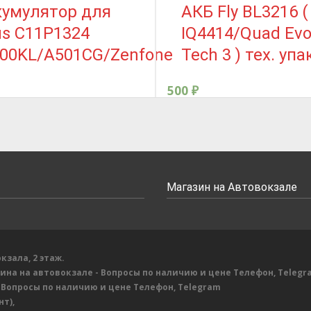
кумулятор для
АКБ Fly BL3216 (
s C11P1324
IQ4414/Quad Ev
500KL/A501CG/Zenfone
Tech 3 ) тех. упа
500
₽
Магазин на Автовокзале
кзала, 2 этаж.
зина на автовокзале
- Вопросы по наличию и цене
Телефон, Telegr
 Вопросы по наличию и цене
Телефон, Telegram
т),