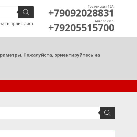
Гостенская 16А:
+79092028831
Автовокзал:
чать прайс-лист
+79205515700
араметры. Пожалуйста, ориентируйтесь на