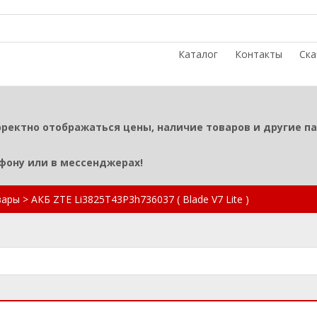
Каталог
Контакты
Ска
рректно отображаться цены, наличие товаров и другие п
ефону или в мессенджерах!
вары
>
АКБ ZTE Li3825T43P3h736037 ( Blade V7 Lite )