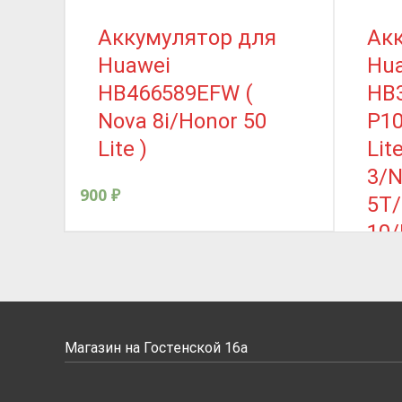
Аккумулятор для
Ак
Huawei
Hu
HB466589EFW (
HB
Nova 8i/Honor 50
P10
Lite )
Lit
3/N
900
₽
5T/
10/
/Ho
Lit
1,000
Магазин на Гостенской 16а