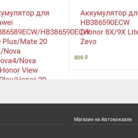
кумулятор для
Аккумулятор дл
awei
HB386590ECW
386589ECW/HB386590ECW
(Honor 8X/9X Lit
 Plus/Mate 20
Zevo
e/Nova
800
₽
ova4/Nova
Honor View
Play/Honor 20
nor 8X /Honor 9X
e) – JCID
₽
Магазин на Автовокзале