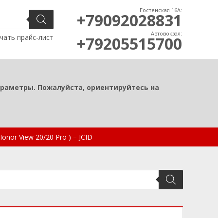
Гостенская 16А:
+79092028831
Автовокзал:
чать прайс-лист
+79205515700
араметры. Пожалуйста, ориентируйтесь на
nor View 20/20 Pro ) – JCID