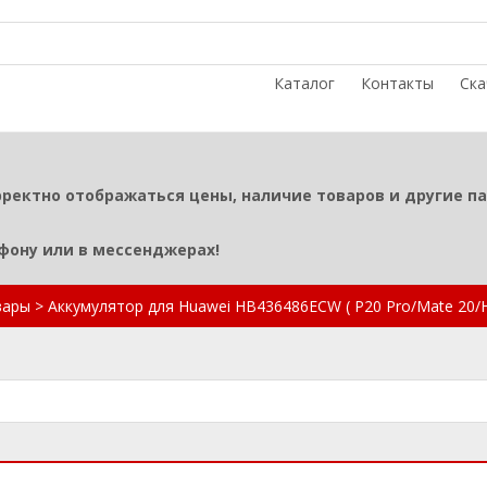
Каталог
Контакты
Ска
рректно отображаться цены, наличие товаров и другие п
ефону или в мессенджерах!
вары
>
Аккумулятор для Huawei HB436486ECW ( P20 Pro/Mate 20/Ho