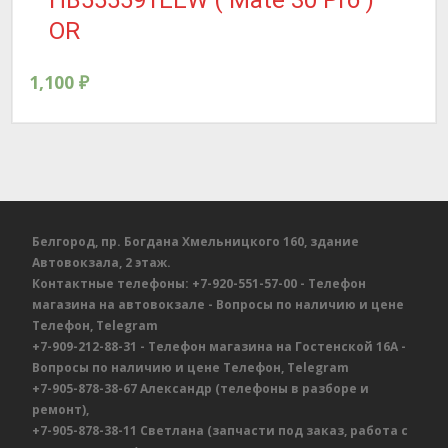
OR
1,100
₽
Белгород, пр. Богдана Хмельницкого 160, здание
Автовокзала, 2 этаж.
Контактные телефоны:
+7-920-551-57-00
- Телефон
магазина на автовокзале
- Вопросы по наличию и цене
Телефон, Telegram
+7-909-212-88-31
- Телефон магазина на Гостенской 16А
-
Вопросы по наличию и цене
Телефон, Telegram
+7-905-878-38-67
Александр
(телефоны в разборе и
ремонт),
+7-905-878-38-11
Светлана
(запчасти под заказ, работа с