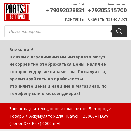
Гостенская 16А:
Автовокзал:
+79092028831
+79205515700
Контакты
Скачать прайс-лист
Поиск
товаров
Внимание!
В связи с ограничениями интернета могут
некорректно отображаться цены, наличие
товаров и другие параметры. Пожалуйста,
ориентируйтесь на прайс-листы.
Уточняйте цены и наличие в магазинах, по
телефону или в мессенджерах!
Запчасти для телефонов и планшетов. Белгород
>
Товары
>
Аккумулятор для Huawei HB5066A1EGW
(Honor X7a Plus) 6000 mAh