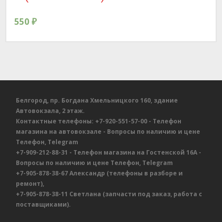
550
₽
Белгород, пр. Богдана Хмельницкого 160, здание
Автовокзала, 2 этаж.
Контактные телефоны:
+7-920-551-57-00
- Телефон
магазина на автовокзале
- Вопросы по наличию и цене
Телефон, Telegram
+7-909-212-88-31
- Телефон магазина на Гостенской 16А
-
Вопросы по наличию и цене
Телефон, Telegram
+7-905-878-38-67
Александр
(телефоны в разборе и
ремонт),
+7-905-878-38-11
Светлана
(запчасти под заказ, работа с
поставщиками).