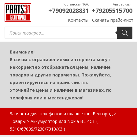
Гостенская 16А:
Автовокзал:
+79092028831
+79205515700
Контакты
Скачать прайс-лист
Поиск
товаров
Внимание!
В связи с ограничениями интернета могут
некорректно отображаться цены, наличие
товаров и другие параметры. Пожалуйста,
ориентируйтесь на прайс-листы.
Уточняйте цены и наличие в магазинах, по
телефону или в мессенджерах!
Запчасти для телефонов и планшетов. Белгород
>
Товары
>
Аккумулятор для Nokia BL-4CT (
5310/6700S/7230/7310/X3 )