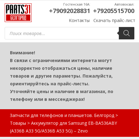
Гостенская 16А:
Автовокзал:
+79092028831
+79205515700
Контакты
Скачать прайс-лист
Поиск
товаров
Внимание!
В связи с ограничениями интернета могут
некорректно отображаться цены, наличие
товаров и другие параметры. Пожалуйста,
ориентируйтесь на прайс-листы.
Уточняйте цены и наличие в магазинах, по
телефону или в мессенджерах!
Запчасти для телефонов и планшетов. Белгород
>
Товары
>
Аккумулятор для Samsung EB-BA536ABY
(A336B A33 5G/A536B A53 5G) – Zevo