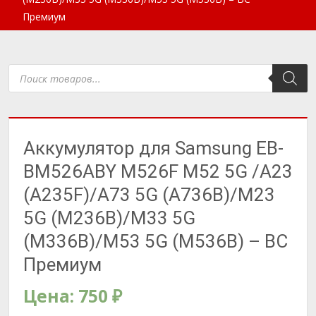
Премиум
Поиск
товаров
Аккумулятор для Samsung EB-
BM526ABY M526F M52 5G /A23
(A235F)/A73 5G (A736B)/M23
5G (M236B)/M33 5G
(M336B)/M53 5G (M536B) – BС
Премиум
Цена:
750
₽