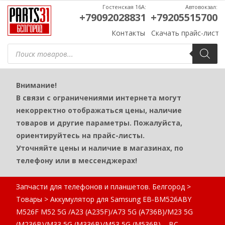
Гостенская 16А:
Автовокзал:
+79092028831
+79205515700
Контакты
Скачать прайс-лист
Поиск
товаров
Внимание!
В связи с ограничениями интернета могут
некорректно отображаться цены, наличие
товаров и другие параметры. Пожалуйста,
ориентируйтесь на прайс-листы.
Уточняйте цены и наличие в магазинах, по
телефону или в мессенджерах!
Запчасти для телефонов и планшетов. Белгород
>
Товары
>
Аккумулятор для Samsung EB-BM526ABY
M526F M52 5G /A23 (A235F)/A73 5G (A736B)/M23 5G
(M236B)/M33 5G (M336B)/M53 5G (M536B) – BС