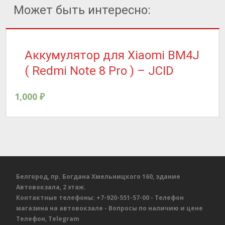
Может быть интересно:
Аккумулятор для Xiaomi BM4J
( Redmi Note 8 Pro ) – JCID
1,000
₽
Белгород, пр. Богдана Хмельницкого 160, здание
Автовокзала, 2 этаж.
Контактные телефоны:
+7-920-551-57-00
- Телефон
магазина на автовокзале
- Вопросы по наличию и цене
Телефон, Telegram