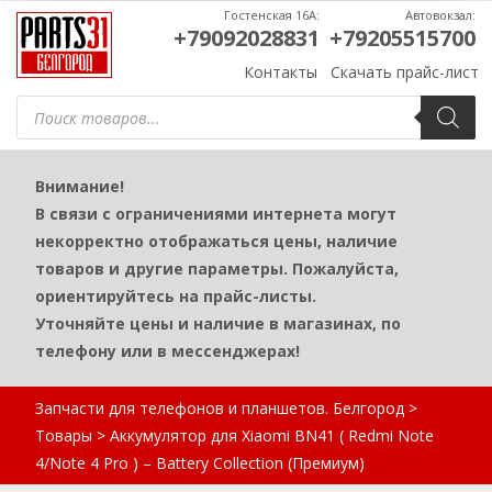
Гостенская 16А:
Автовокзал:
+79092028831
+79205515700
Контакты
Скачать прайс-лист
Поиск
товаров
Внимание!
В связи с ограничениями интернета могут
некорректно отображаться цены, наличие
товаров и другие параметры. Пожалуйста,
ориентируйтесь на прайс-листы.
Уточняйте цены и наличие в магазинах, по
телефону или в мессенджерах!
Запчасти для телефонов и планшетов. Белгород
>
Товары
>
Аккумулятор для Xiaomi BN41 ( Redmi Note
4/Note 4 Pro ) – Battery Collection (Премиум)