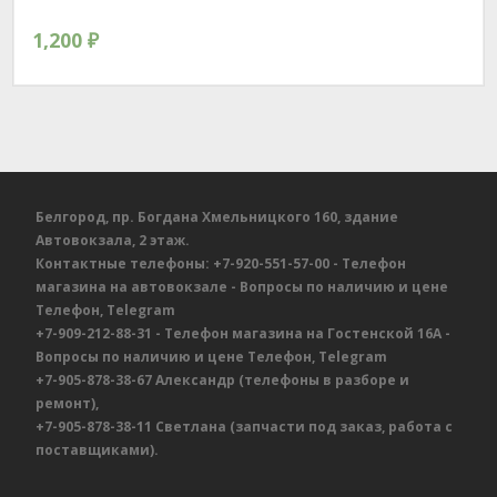
1,200
₽
Белгород, пр. Богдана Хмельницкого 160, здание
Автовокзала, 2 этаж.
Контактные телефоны:
+7-920-551-57-00
- Телефон
магазина на автовокзале
- Вопросы по наличию и цене
Телефон, Telegram
+7-909-212-88-31
- Телефон магазина на Гостенской 16А
-
Вопросы по наличию и цене
Телефон, Telegram
+7-905-878-38-67
Александр
(телефоны в разборе и
ремонт),
+7-905-878-38-11
Светлана
(запчасти под заказ, работа с
поставщиками).