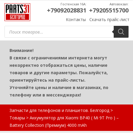
Гостенская 16А:
Автовокзал:
+79092028831
+79205515700
Контакты
Скачать прайс-лист
Поиск
товаров
Внимание!
В связи с ограничениями интернета могут
некорректно отображаться цены, наличие
товаров и другие параметры. Пожалуйста,
ориентируйтесь на прайс-листы.
Уточняйте цены и наличие в магазинах, по
телефону или в мессенджерах!
Запчасти для телефонов и планшетов. Белгород
>
Товары
>
Аккумулятор для Xiaomi BP40 ( Mi 9T Pro ) –
Battery Collection (Премиум) 4000 mAh