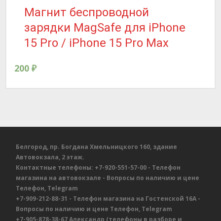
Магнит беспроводной
зарядки MagSafe для iPhone
15 Pro / iPhone 15 Pro Max
200
₽
Белгород, пр. Богдана Хмельницкого 160, здание
Автовокзала, 2 этаж.
Контактные телефоны:
+7-920-551-57-00
- Телефон
магазина на автовокзале
- Вопросы по наличию и цене
Телефон, Telegram
+7-909-212-88-31
- Телефон магазина на Гостенской 16А
-
Вопросы по наличию и цене
Телефон, Telegram
+7-905-878-38-67
Александр
(телефоны в разборе и