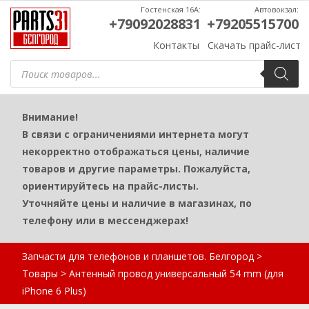
Гостенская 16А:
Автовокзал:
+79092028831
+79205515700
Контакты
Скачать прайс-лист
Поиск
товаров
Внимание!
В связи с ограничениями интернета могут
некорректно отображаться цены, наличие
товаров и другие параметры. Пожалуйста,
ориентируйтесь на прайс-листы.
Уточняйте цены и наличие в магазинах, по
телефону или в мессенджерах!
Запчасти для телефонов и планшетов. Белгород
>
Товары
>
Антенный провод универсальный 54 mm (для
iPhone 6 Plus)