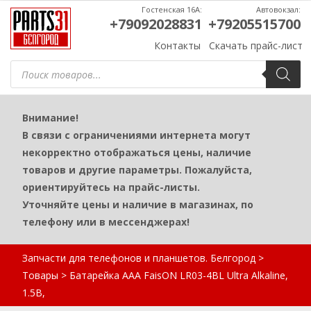
Гостенская 16А:
Автовокзал:
+79092028831
+79205515700
Контакты
Скачать прайс-лист
Поиск
товаров
Внимание!
В связи с ограничениями интернета могут
некорректно отображаться цены, наличие
товаров и другие параметры. Пожалуйста,
ориентируйтесь на прайс-листы.
Уточняйте цены и наличие в магазинах, по
телефону или в мессенджерах!
Запчасти для телефонов и планшетов. Белгород
>
Товары
>
Батарейка AAA FaisON LR03-4BL Ultra Alkaline,
1.5B,