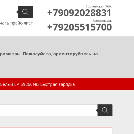
Гостенская 16А:
+79092028831
Автовокзал:
чать прайс-лист
+79205515700
араметры. Пожалуйста, ориентируйтесь на
B) Белый EP-S9260NB Быстрая зарядка