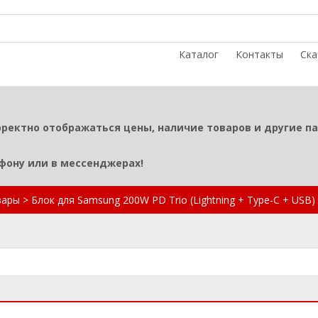
Каталог
Контакты
Ска
рректно отображаться цены, наличие товаров и другие п
ефону или в мессенджерах!
вары
>
Блок для Samsung 200W PD Trio (Lightning + Type-C + US