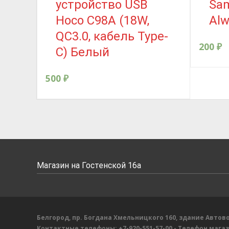
устройство USB
Sa
Hoco C98A (18W,
Аlw
QС3.0, кабель Type-
200
₽
C) Белый
500
₽
Магазин на Гостенской 16а
Белгород, пр. Богдана Хмельницкого 160, здание Автово
Контактные телефоны:
+7-920-551-57-00
- Телефон мага