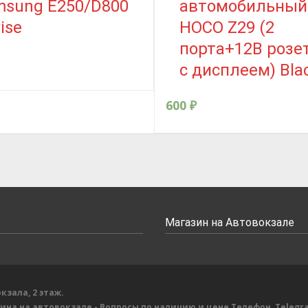
msung E250/D800
автомобильный
ise
HOCO Z29 (2
порта+12В розет
с дисплеем) Bla
600
₽
Магазин на Автовокзале
кзала, 2 этаж.
зина на автовокзале
- Вопросы по наличию и цене
Телефон, Telegr