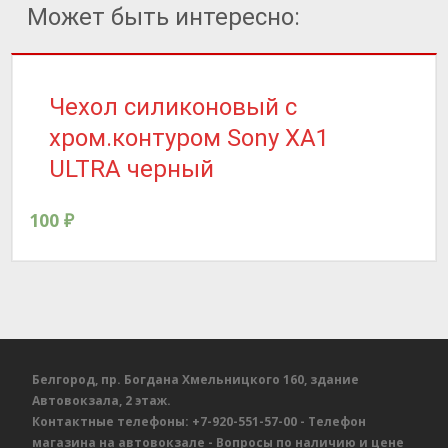
Может быть интересно:
Чехол силиконовый с
хром.контуром Sony XA1
ULTRA черный
100
₽
Белгород, пр. Богдана Хмельницкого 160, здание
Автовокзала, 2 этаж.
Контактные телефоны:
+7-920-551-57-00
- Телефон
магазина на автовокзале
- Вопросы по наличию и цене