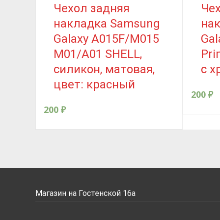
Чехол задняя
Чех
накладка Samsung
на
Galaxy A015F/M015
Gal
M01/A01 SHELL,
Pri
силикон, матовая,
с х
цвет: красный
200
₽
200
₽
Магазин на Гостенской 16а