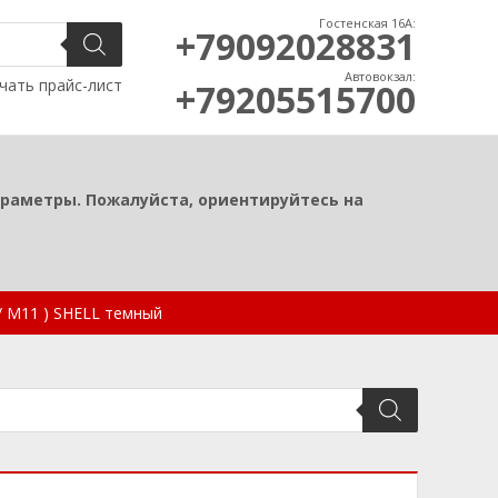
Гостенская 16А:
+79092028831
Автовокзал:
чать прайс-лист
+79205515700
араметры. Пожалуйста, ориентируйтесь на
/ M11 ) SHELL темный