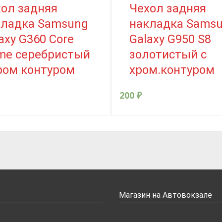
ол задняя
Чехол задняя
кладка Samsung
накладка Sams
axy G360 Core
Galaxy G950 S8
me серебристый
золотистый с
ром контуром
хром.контуром
200
₽
Магазин на Автовокзале