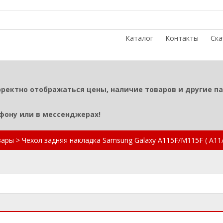
Каталог
Контакты
Ска
рректно отображаться цены, наличие товаров и другие п
ефону или в мессенджерах!
вары
>
Чехол задняя накладка Samsung Galaxy A115F/M115F ( A11