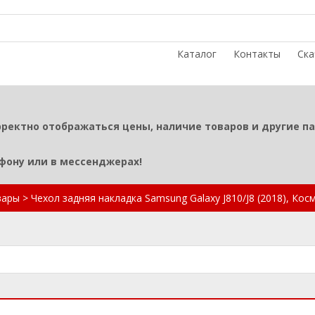
Каталог
Контакты
Ска
рректно отображаться цены, наличие товаров и другие п
ефону или в мессенджерах!
вары
>
Чехол задняя накладка Samsung Galaxy J810/J8 (2018), Кос