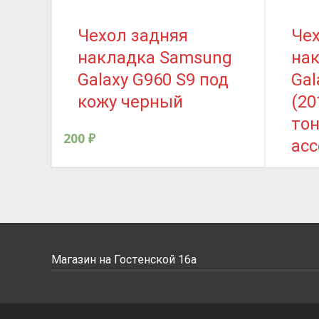
Чехол задняя
Чех
накладка Samsung
на
Galaxy G960 S9 под
Gal
кожу черный
(20
тон
200
₽
ас
200
₽
Магазин на Гостенской 16а