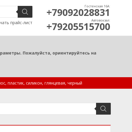
Гостенская 16А:
+79092028831
Автовокзал:
чать прайс-лист
+79205515700
араметры. Пожалуйста, ориентируйтесь на
мос, пластик, силикон, глянцевая, черный