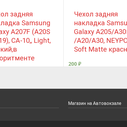
ол задняя
Чехол задняя
кладка Samsung
накладка Sams
axy A207F (A20S
Galaxy A205/A30
19), CA-10,, Light,
/A20/A30, NEYP
кий,в
Soft Matte крас
соритменте
200
₽
Магазин на Автовокзале