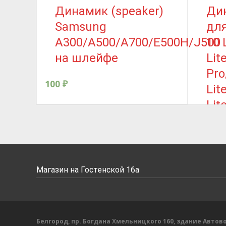
Динамик (speaker)
Дин
Samsung
для
A300/A500/A700/E500H/J500
10 
на шлейфе
Lit
Pro
100
₽
Lit
Lit
Pri
Pre
Pro
4G
Магазин на Гостенской 16а
5G/
Lit
SE/
Белгород, пр. Богдана Хмельницкого 160, здание Автово