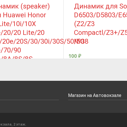
амик (speaker)
Динамик для So
 Huawei Honor
D6503/D5803/E6
Lite/10i/10X
(Z2/Z3
e/20/20 Lite/20
Compactl/Z3+/Z5
/20e/20S/30/30i/30S/50/50
№38
e/70/90
100
₽
e/8A/8S/8S
me/9A/9C/9X/9X
mium/View 30
/X6/X6a/X6b/X6c/X7a/X8a/X8
/X8
Магазин на Автовокзале
X8a/X8c/X9/X9b/400
e/Nova 10
11i/12i/13i/5T/8/8i/9/9
кзала, 2 этаж.