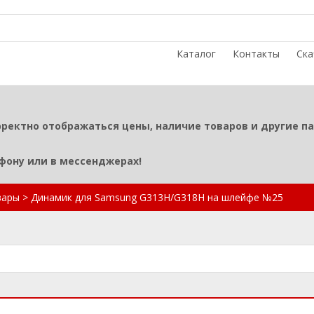
Каталог
Контакты
Ска
рректно отображаться цены, наличие товаров и другие п
ефону или в мессенджерах!
вары
>
Динамик для Samsung G313H/G318H на шлейфе №25