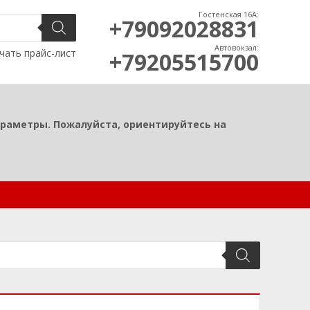
Гостенская 16А:
+79092028831
Автовокзал:
чать прайс-лист
+79205515700
араметры. Пожалуйста, ориентируйтесь на