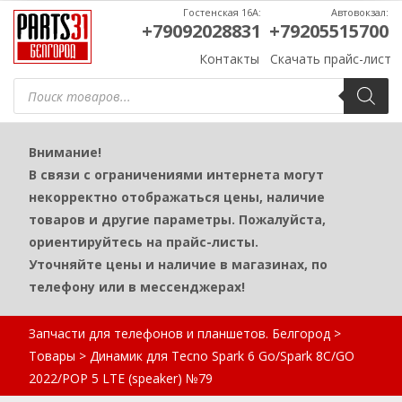
Гостенская 16А:
Автовокзал:
+79092028831
+79205515700
Контакты
Скачать прайс-лист
Поиск
товаров
Внимание!
В связи с ограничениями интернета могут
некорректно отображаться цены, наличие
товаров и другие параметры. Пожалуйста,
ориентируйтесь на прайс-листы.
Уточняйте цены и наличие в магазинах, по
телефону или в мессенджерах!
Запчасти для телефонов и планшетов. Белгород
>
Товары
>
Динамик для Tecno Spark 6 Go/Spark 8C/GO
2022/POP 5 LTE (speaker) №79