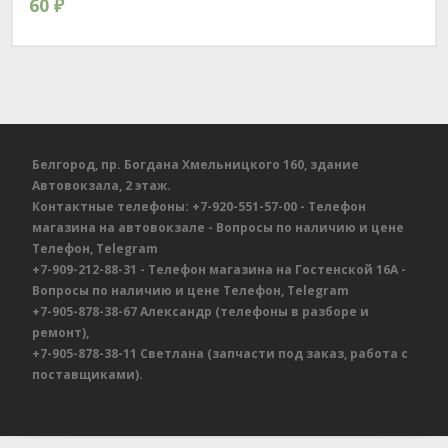
60
₽
Белгород, пр. Богдана Хмельницкого 160, здание
Автовокзала, 2 этаж.
Контактные телефоны:
+7-920-551-57-00
- Телефон
магазина на автовокзале
- Вопросы по наличию и цене
Телефон, Telegram
+7-909-212-88-31
- Телефон магазина на Гостенской 16А
-
Вопросы по наличию и цене
Телефон, Telegram
+7-905-878-38-67
Александр
(телефоны в разборе и
ремонт),
+7-905-878-38-11
Светлана
(запчасти под заказ, работа с
поставщиками).