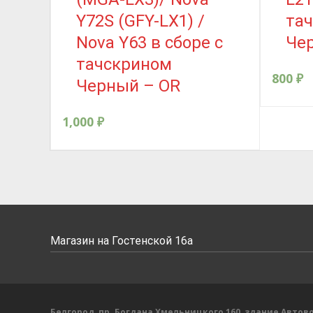
Y72S (GFY-LX1) /
та
Nova Y63 в сборе с
Че
тачскрином
800
₽
Черный – OR
1,000
₽
Магазин на Гостенской 16а
Белгород, пр. Богдана Хмельницкого 160, здание Автово