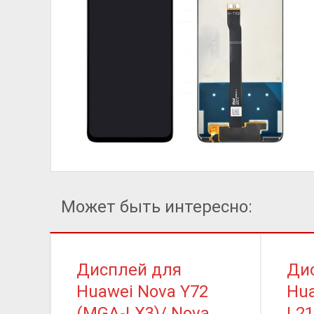
Может быть интересно:
Дисплей для
Ди
Huawei Nova Y72
Hua
(MGA-LX3)/ Nova
L21