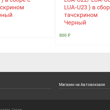
чскрином
LUA-U23 ) в сбор
рный
тачскрином
Черный
800
₽
Магазин на Автовокзале
кзала, 2 этаж.