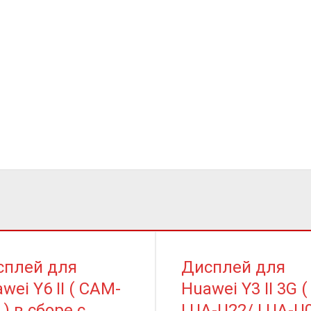
сплей для
Дисплей для
wei Y6 II ( CAM-
Huawei Y3 II 3G (
 ) в сборе с
LUA-U22/ LUA-U