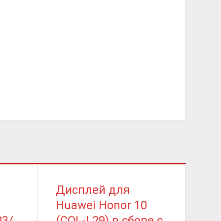
Дисплей для
Ди
Huawei Honor 10
Hu
03/
(COL-L29) в сборе с
G75