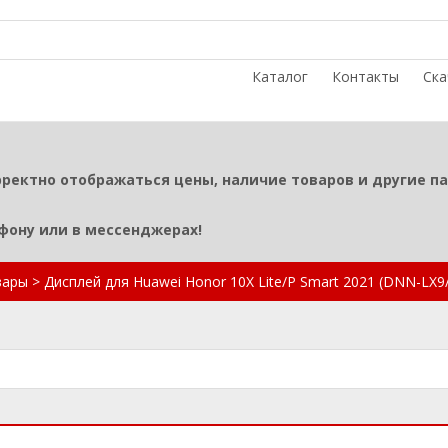
Каталог
Контакты
Ска
рректно отображаться цены, наличие товаров и другие п
ефону или в мессенджерах!
вары
>
Дисплей для Huawei Honor 10X Lite/P Smart 2021 (DNN-LX9