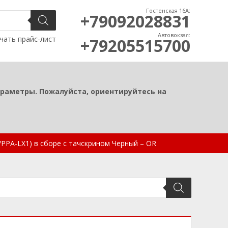
Гостенская 16А:
+79092028831
Автовокзал:
чать прайс-лист
+79205515700
араметры. Пожалуйста, ориентируйтесь на
/PPA-LX1) в сборе с тачскрином Черный – OR