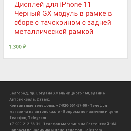
Дисплей для iPhone 11
Черный GX модуль в рамке в
сборе с тачскрином с задней
металлической рамкой
1,300
₽
Белгород, пр. Богдана Хмельницкого 160, здание
Автовокзала, 2 этаж.
Контактные телефоны:
+7-920-551-57-00
- Телефон
магазина на автовокзале
- Вопросы по наличию и цене
Телефон, Telegram
+7-909-212-88-31
- Телефон магазина на Гостенской 16А
-
Вопросы по наличию и цене
Телефон, Telegram