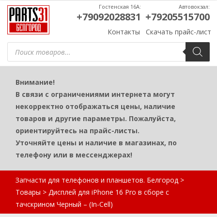
Гостенская 16А:
Автовокзал:
+79092028831
+79205515700
Контакты
Скачать прайс-лист
Поиск
товаров
Внимание!
В связи с ограничениями интернета могут
некорректно отображаться цены, наличие
товаров и другие параметры. Пожалуйста,
ориентируйтесь на прайс-листы.
Уточняйте цены и наличие в магазинах, по
телефону или в мессенджерах!
Запчасти для телефонов и планшетов. Белгород
>
Товары
>
Дисплей для iPhone 16 Pro в сборе с
тачскрином Черный – (In-Cell)