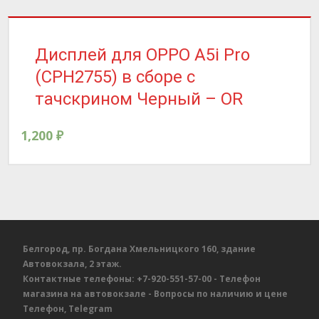
Дисплей для OPPO A5i Pro
(CPH2755) в сборе с
тачскрином Черный – OR
1,200
₽
Белгород, пр. Богдана Хмельницкого 160, здание
Автовокзала, 2 этаж.
Контактные телефоны:
+7-920-551-57-00
- Телефон
магазина на автовокзале
- Вопросы по наличию и цене
Телефон, Telegram