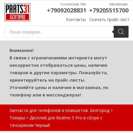
Гостенская 16А:
Автовокзал:
+79092028831
+79205515700
Контакты
Скачать прайс-лист
Поиск
товаров
Внимание!
В связи с ограничениями интернета могут
некорректно отображаться цены, наличие
товаров и другие параметры. Пожалуйста,
ориентируйтесь на прайс-листы.
Уточняйте цены и наличие в магазинах, по
телефону или в мессенджерах!
Запчасти для телефонов и планшетов. Белгород
>
Товары
>
Дисплей для Realme 5 Pro в сборе с
тачскрином Черный