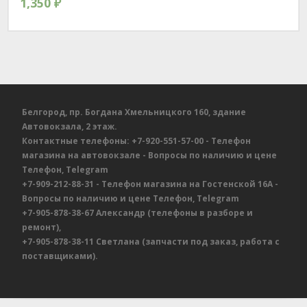
1,350
₽
Белгород, пр. Богдана Хмельницкого 160, здание
Автовокзала, 2 этаж.
Контактные телефоны:
+7-920-551-57-00
- Телефон
магазина на автовокзале
- Вопросы по наличию и цене
Телефон, Telegram
+7-909-212-88-31
- Телефон магазина на Гостенской 16А
-
Вопросы по наличию и цене
Телефон, Telegram
+7-905-878-38-67
Александр
(телефоны в разборе и
ремонт),
+7-905-878-38-11
Светлана
(запчасти под заказ, работа с
поставщиками).