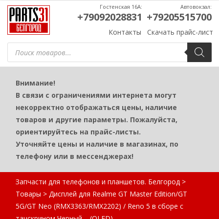
Гостенская 16А:
Автовокзал:
+79092028831
+79205515700
Контакты
Скачать прайс-лист
Поиск
товаров
Внимание!
В связи с ограничениями интернета могут
некорректно отображаться цены, наличие
товаров и другие параметры. Пожалуйста,
ориентируйтесь на прайс-листы.
Уточняйте цены и наличие в магазинах, по
телефону или в мессенджерах!
Запчасти для телефонов и планшетов. Белгород
>
Товары
>
Дисплей для Realme GT Master Edition/GT
5G/GT Neo (RMX3363/RMX2202) / Reno 5 в сборе с
тачскрином Черный – (OLED)