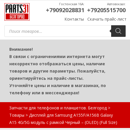
Гостенская 16А:
Автовокзал:
+79092028831
+79205515700
Контакты
Скачать прайс-лист
Поиск
товаров
Внимание!
В связи с ограничениями интернета могут
некорректно отображаться цены, наличие
товаров и другие параметры. Пожалуйста,
ориентируйтесь на прайс-листы.
Уточняйте цены и наличие в магазинах, по
телефону или в мессенджерах!
Запчасти для телефонов и планшетов. Белгород
>
Товары
>
Дисплей для Samsung A155F/A156B Galaxy
A15 4G/5G модуль с рамкой Черный – (OLED) (Full Size)