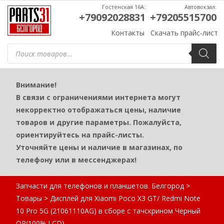
Гостенская 16А:
Автовокзал:
+79092028831
+79205515700
Контакты
Скачать прайс-лист
Поиск
товаров
Внимание!
В связи с ограничениями интернета могут
некорректно отображаться цены, наличие
товаров и другие параметры. Пожалуйста,
ориентируйтесь на прайс-листы.
Уточняйте цены и наличие в магазинах, по
телефону или в мессенджерах!
Запчасти для телефонов и планшетов. Белгород
>
Товары
>
Дисплей для Xiaomi Poco X3 GT/ Redmi Note
10 Pro 5G (21061110AG) в сборе с тачскрином Черный
OR(100% LCD)