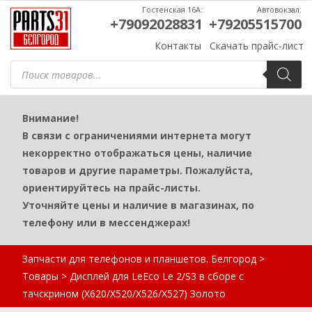
Гостенская 16А:
Автовокзал:
+79092028831
+79205515700
Контакты
Скачать прайс-лист
Поиск
товаров
Внимание!
В связи с ограничениями интернета могут
некорректно отображаться цены, наличие
товаров и другие параметры. Пожалуйста,
ориентируйтесь на прайс-листы.
Уточняйте цены и наличие в магазинах, по
телефону или в мессенджерах!
Запчасти для телефонов и планшетов. Белгород
>
Товары
>
Дисплей для LeEco Le 2/S3 в сборе с
тачскрином (X620/X520/X526/X527) Золото