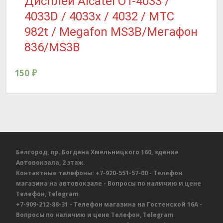
Дисплей Alcatel OT-4033 /
4033D / 4033x / 4032 / МТС
982t / Megafon MS3B/Мегафон
836/MS3B
150
₽
Белгород, пр. Богдана Хмельницкого 160, здание
Автовокзала, 2 этаж.
Контактные телефоны:
+7-920-551-57-00
- Телефон
магазина на автовокзале
- Вопросы по наличию и цене
Телефон, Telegram
+7-909-212-88-31
- Телефон магазина на Гостенской 16А
-
Вопросы по наличию и цене
Телефон, Telegram