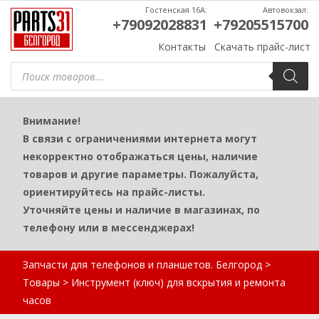
Гостенская 16А:
Автовокзал:
+79092028831
+79205515700
Контакты
Скачать прайс-лист
Поиск
товаров
Внимание!
В связи с ограничениями интернета могут
некорректно отображаться цены, наличие
товаров и другие параметры. Пожалуйста,
ориентируйтесь на прайс-листы.
Уточняйте цены и наличие в магазинах, по
телефону или в мессенджерах!
Запчасти для телефонов и планшетов. Белгород
>
Товары
>
Инструмент (ключ) для вскрытия и ремонта
часов