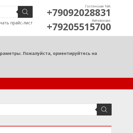
Гостенская 16А:
+79092028831
Автовокзал:
чать прайс-лист
+79205515700
араметры. Пожалуйста, ориентируйтесь на