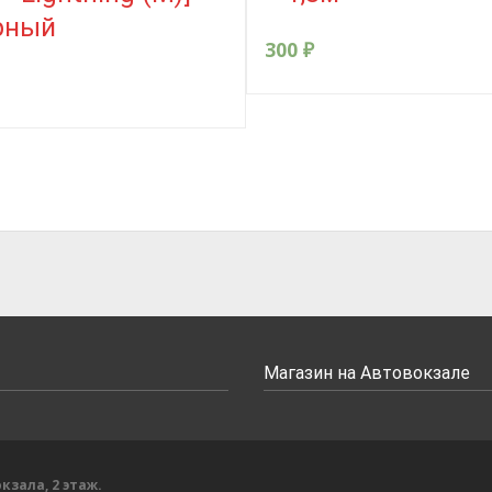
рный
300
₽
Магазин на Автовокзале
кзала, 2 этаж.