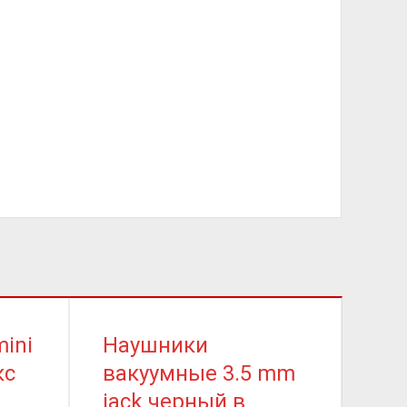
ini
Наушники
Ка
кс
вакуумные 3.5 mm
Lig
jack черный в
дл