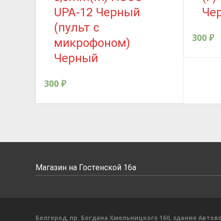
UPA-12 Черный
Че
(пульт с
300
₽
микрофоном)
Черный
300
₽
Магазин на Гостенской 16а
Белгород, пр. Богдана Хмельницкого 160, здание Автово