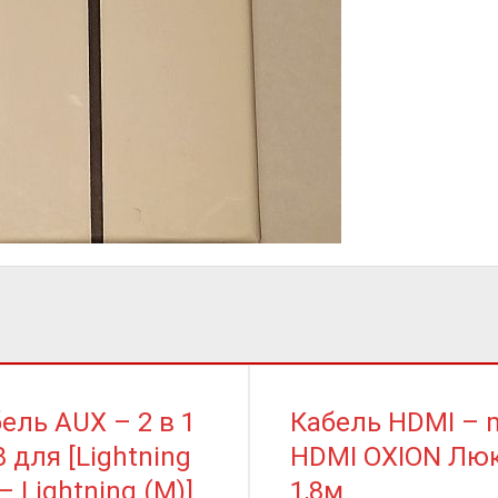
ель AUX – 2 в 1
Кабель HDMI – m
8 для [Lightning
HDMI OXION Лю
 – Lightning (M)]
1,8м