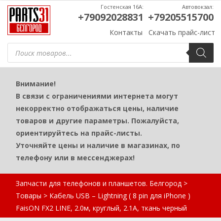
Гостенская 16А:
Автовокзал:
+79092028831
+79205515700
Контакты
Скачать прайс-лист
Поиск
товаров
Внимание!
В связи с ограничениями интернета могут
некорректно отображаться цены, наличие
товаров и другие параметры. Пожалуйста,
ориентируйтесь на прайс-листы.
Уточняйте цены и наличие в магазинах, по
телефону или в мессенджерах!
Запчасти для телефонов и планшетов. Белгород
>
Товары
>
Кабель USB – Lightning ( 8 pin для iPhone )
FaisON FX2 LINE, 2.0м, круглый, 2.1A, ткань черный