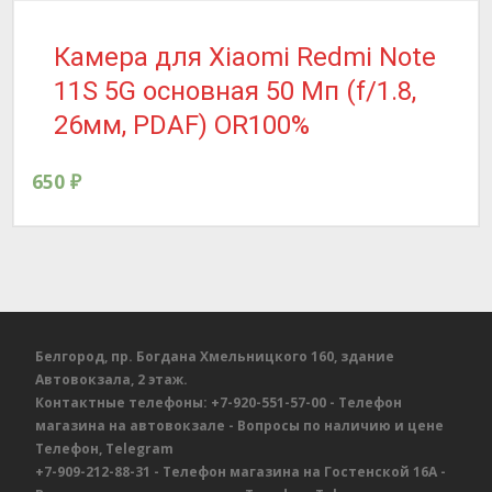
Камера для Xiaomi Redmi Note
11S 5G основная 50 Мп (f/1.8,
26мм, PDAF) OR100%
650
₽
Белгород, пр. Богдана Хмельницкого 160, здание
Автовокзала, 2 этаж.
Контактные телефоны:
+7-920-551-57-00
- Телефон
магазина на автовокзале
- Вопросы по наличию и цене
Телефон, Telegram
+7-909-212-88-31
- Телефон магазина на Гостенской 16А
-