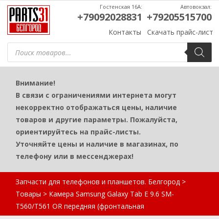
Гостенская 16А:
Автовокзал:
+79092028831
+79205515700
Контакты
Скачать прайс-лист
Поиск
товаров
Внимание!
В связи с ограничениями интернета могут
некорректно отображаться цены, наличие
товаров и другие параметры. Пожалуйста,
ориентируйтесь на прайс-листы.
Уточняйте цены и наличие в магазинах, по
телефону или в мессенджерах!
Запчасти для телефонов и планшетов. Белгород
>
Товары
>
Камера Samsung Galaxy Tab E 9.6 SM-
T560/T561 OR передняя (фронтальная